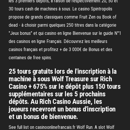
les 3 premiers dépôts, à raison de respectivement 20, 50 et
30 tours cash de machines à sous. Le casino Spintropolis
propose de grands classiques comme Fruit Zen ou Book of
dead - à choisir parmi quelques 250 titres dans la catégorie
"Jeux bonus" et qui casino en ligne Bienvenue sur le guide N°1
des casinos en ligne Français. Découvrez les meilleurs
casinos français et profitez + de 3 000€ de Bonus et des
centaines de free spins.
25 tours gratuits lors de l'inscription à la
machine à sous Wolf Treasure sur Rich
Casino + 675% sur le dépôt plus 150 tours
supplémentaires sur les 5 prochains
dépôts. Au Rich Casino Aussie, les
joueurs recevront un bonus d'inscription
et un bonus de bienvenue.
See full list on casinoonlinefrancais.fr Wolf Run. A slot Wolf