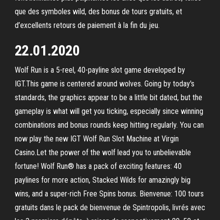
que des symboles wild, des bonus de tours gratuits, et
d’excellents retours de paiement à la fin du jeu.
22.01.2020
Wolf Run is a 5-reel, 40-payline slot game developed by
IGT.This game is centered around wolves. Going by today's
standards, the graphics appear to be a little bit dated, but the
gameplay is what will get you ticking, especially since winning
combinations and bonus rounds keep hitting regularly. You can
now play the new IGT Wolf Run Slot Machine at Virgin
Casino.Let the power of the wolf lead you to unbelievable
fortune! Wolf Run® has a pack of exciting features: 40
paylines for more action, Stacked Wilds for amazingly big
wins, and a super-rich Free Spins bonus. Bienvenue: 100 tours
gratuits dans le pack de bienvenue de Spintropolis, livrés avec