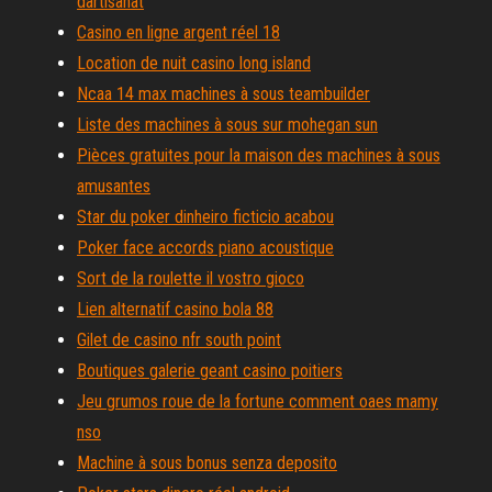
dartisanat
Casino en ligne argent réel 18
Location de nuit casino long island
Ncaa 14 max machines à sous teambuilder
Liste des machines à sous sur mohegan sun
Pièces gratuites pour la maison des machines à sous
amusantes
Star du poker dinheiro ficticio acabou
Poker face accords piano acoustique
Sort de la roulette il vostro gioco
Lien alternatif casino bola 88
Gilet de casino nfr south point
Boutiques galerie geant casino poitiers
Jeu grumos roue de la fortune comment oaes mamy
nso
Machine à sous bonus senza deposito