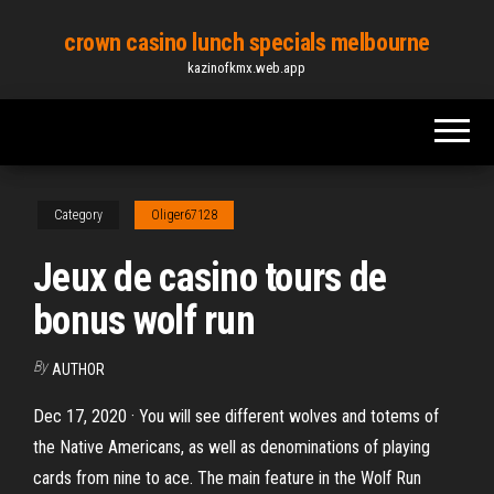
Skip
crown casino lunch specials melbourne
to
kazinofkmx.web.app
the
content
Category
Oliger67128
Jeux de casino tours de
bonus wolf run
By
AUTHOR
Dec 17, 2020 · You will see different wolves and totems of
the Native Americans, as well as denominations of playing
cards from nine to ace. The main feature in the Wolf Run