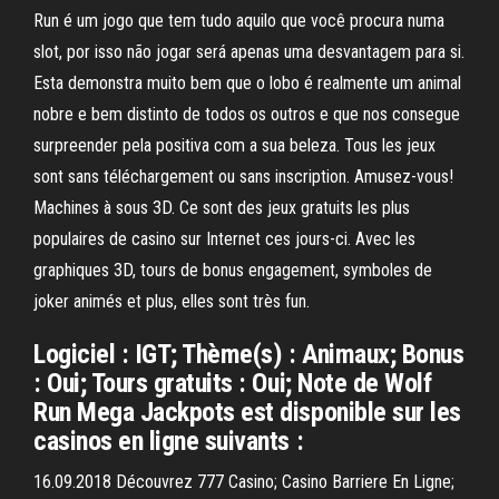
Run é um jogo que tem tudo aquilo que você procura numa
slot, por isso não jogar será apenas uma desvantagem para si.
Esta demonstra muito bem que o lobo é realmente um animal
nobre e bem distinto de todos os outros e que nos consegue
surpreender pela positiva com a sua beleza. Tous les jeux
sont sans téléchargement ou sans inscription. Amusez-vous!
Machines à sous 3D. Ce sont des jeux gratuits les plus
populaires de casino sur Internet ces jours-ci. Avec les
graphiques 3D, tours de bonus engagement, symboles de
joker animés et plus, elles sont très fun.
Logiciel : IGT; Thème(s) : Animaux; Bonus
: Oui; Tours gratuits : Oui; Note de Wolf
Run Mega Jackpots est disponible sur les
casinos en ligne suivants :
16.09.2018 Découvrez 777 Casino; Casino Barriere En Ligne;