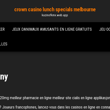
crown casino lunch specials melbourne
kazinofkmx.web.app
KER
JEUX DANIMAUX AMUSANTS EN LIGNE GRATUITS
JEU O
LLES
 ny
 20mg meilleur pharmacie en ligne meilleur site cialis en ligne applikasjon
? Joueurs francophones, lancez-vous dans les casinos en ligne en connai