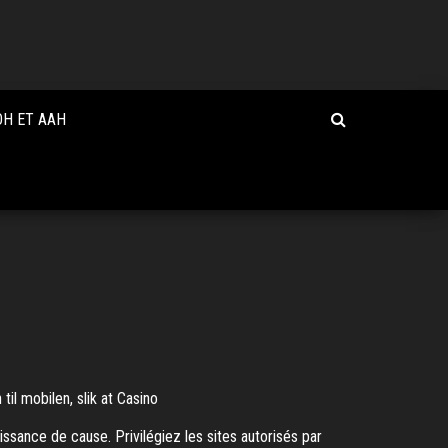
OH ET AAH
 til mobilen, slik at Casino
ssance de cause. Privilégiez les sites autorisés par