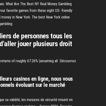
ançais. What Are The Best NY Real Money Gambling
 your favorite games from these eight US- friendly
eal money in New York. The best New York online
e gambling
iers de personnes tous les
’aller jouer plusieurs droit
th returns of roughly 67.26% (assuming all Découvrez
lleurs casinos en ligne, nous vous
ionnels évoluant sur le marché
 que sa validité, les mesures de sécurité misent en